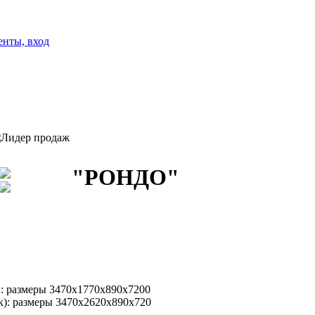
енты, вход
"РОНДО"
 размеры 3470х1770х890х7200
: размеры 3470х2620х890х720