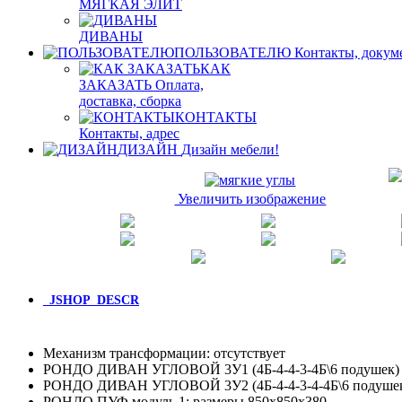
МЯГКАЯ ЭЛИТ
ДИВАНЫ
ПОЛЬЗОВАТЕЛЮ
Контакты, докум
КАК
ЗАКАЗАТЬ
Оплата,
доставка, сборка
КОНТАКТЫ
Контакты, адрес
ДИЗАЙН
Дизайн мебели!
Увеличить изображение
_JSHOP_DESCR
Механизм трансформации: отсутствует
РОНДО ДИВАН УГЛОВОЙ 3У1 (4Б-4-4-3-4Б\6 подушек) :
РОНДО ДИВАН УГЛОВОЙ 3У2 (4Б-4-4-3-4-4Б\6 подушек)
РОНДО ПУФ модуль 1: размеры 850х850х380