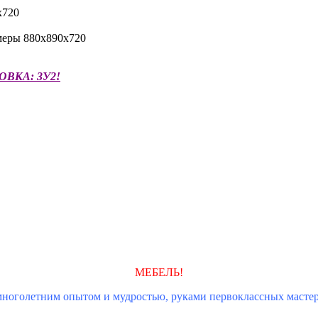
х720
ры 880х890х720
ВКА: 3У2!
МЕБЕЛЬ!
ноголетним опытом и мудростью,
руками первоклассных мастер